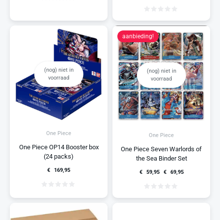
aanbieding!
(nog) niet in
(nog) niet in
voorraad
voorraad
One Piece
One Piece
One Piece OP14 Booster box
One Piece Seven Warlords of
(24 packs)
the Sea Binder Set
€
169,95
€
59,95
€
69,95