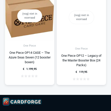
(nog) niet in
(nog) niet in
voorraad
voorraad
One Piece
One Piece
One Piece OP14 CASE – The
One Piece OP12 – Legacy of
Azure Seas Seven (12 booster
the Master Booster Box (24
boxen)
Packs)
€
1.199,95
€
119,95