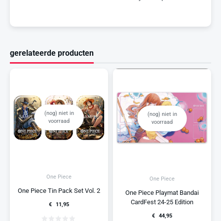
gerelateerde producten
(nog) niet in
(nog) niet in
voorraad
voorraad
One Piece
One Piece
One Piece Tin Pack Set Vol. 2
One Piece Playmat Bandai
CardFest 24-25 Edition
€
11,95
€
44,95