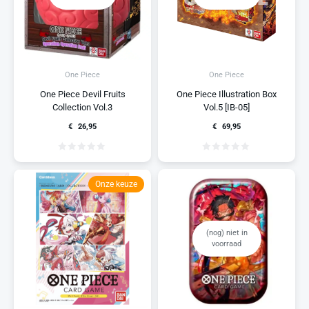
One Piece
One Piece
One Piece Devil Fruits
One Piece Illustration Box
Collection Vol.3
Vol.5 [IB-05]
€
26,95
€
69,95
Onze keuze
(nog) niet in
voorraad