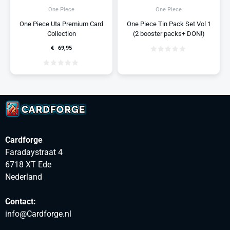
One Piece
One Piece
One Piece Uta Premium Card
One Piece Tin Pack Set Vol 1
Collection
(2 booster packs+ DON!)
€
69,95
Cardforge
Faradaystraat 4
6718 XT Ede
Nederland
Contact:
info@Cardforge.nl