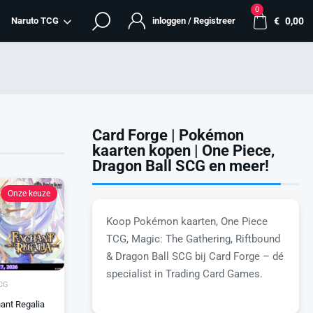
0
Naruto TCG
inloggen / Registreer
€
0,00
Card Forge | Pokémon
kaarten kopen | One Piece,
Dragon Ball SCG en meer!
Onze keuze
Koop Pokémon kaarten, One Piece
TCG, Magic: The Gathering, Riftbound
& Dragon Ball SCG bij Card Forge – dé
specialist in Trading Card Games.
OCG
ant Regalia