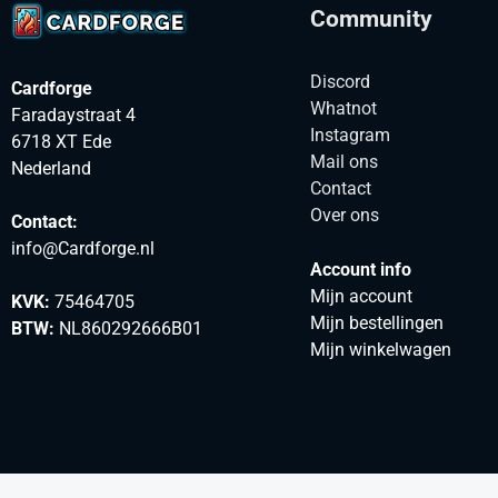
Community
Discord
Cardforge
Whatnot
Faradaystraat 4
Instagram
6718 XT Ede
Mail ons
Nederland
Contact
Over ons
Contact:
info@Cardforge.nl
Account info
Mijn account
KVK:
75464705
Mijn bestellingen
BTW:
NL860292666B01
Mijn winkelwagen
© 2025 Cardforge. Jouw Tradingcard webwinkel