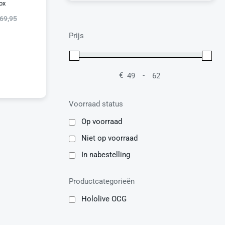
ox
69,95
Prijs
€
-
Minimale prijs
Maximale prijs
Voorraad status
Op voorraad
Niet op voorraad
In nabestelling
Productcategorieën
Hololive OCG