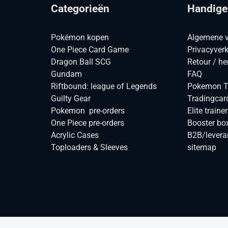
Categorieën
Handige
Pokémon kopen
Algemene 
One Piece Card Game
Privacyverk
Dragon Ball SCG
Retour / he
Gundam
FAQ
Riftbound: league of Legends
Pokemon TC
Guilty Gear
Tradingcar
Pokemon pre-orders
Elite traine
One Piece pre-orders
Booster bo
Acrylic Cases
B2B/levera
Toploaders & Sleeves
sitemap