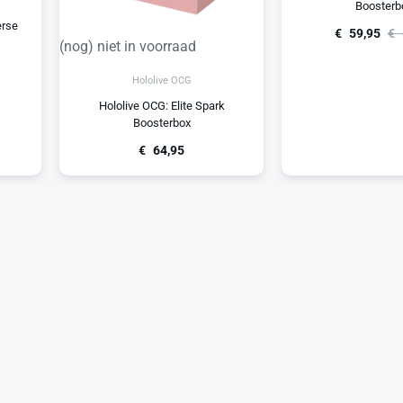
Boosterb
erse
€
59,95
€
(nog) niet in voorraad
Hololive OCG
Hololive OCG: Elite Spark
Boosterbox
€
64,95