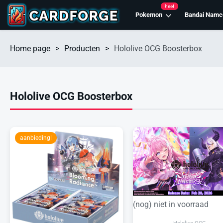
heet
Pokemon
Bandai Namc
Home page
>
Producten
>
Hololive OCG Boosterbox
Hololive OCG Boosterbox
aanbieding!
(nog) niet in voorraad