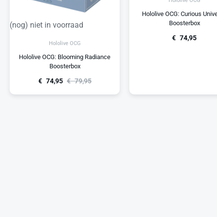
Hololive OCG
Hololive OCG: Curious Univ
Boosterbox
(nog) niet in voorraad
€
74,95
Hololive OCG
Hololive OCG: Blooming Radiance
Boosterbox
€
74,95
€
79,95