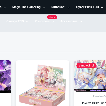
o
Magic The Gathering
Riftbound:
Cyber Punk TCG
nieuw
Overige TCG
Pre-orders
Accessoires
aanbieding!
Hololive 
Hololive OCG: Ench