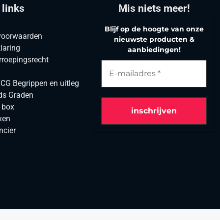
 links
Mis niets meer!
Blijf op de hoogte van onze
voorwaarden
nieuwste producten &
laring
aanbiedingen!
rroepingsrecht
G Begrippen en uitleg
ds Graden
r box
xen
ncier