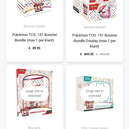
Booster bundel
Booster bundel
Pokémon TCG: 151 Booster
Pokémon TCG: 151 Booster
Bundle (max 1 per klant)
Bundle Display (max 1 per
klant)
€
89,95
€
849,95
€
899,95
(nog) niet in
(nog) niet in
voorraad
voorraad
Box sets
Elite Trainer boxes