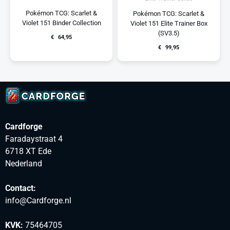
Pokémon TCG: Scarlet &
Pokémon TCG: Scarlet &
Violet 151 Binder Collection
Violet 151 Elite Trainer Box
(SV3.5)
€
64,95
€
99,95
Cardforge
Faradaystraat 4
6718 XT Ede
Nederland
Contact:
info@Cardforge.nl
KVK:
75464705