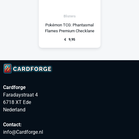
Blisters
Pokémon TCG: Phantasmal
Flames Premium Checklane
€
9,95
Cardforge
Faradaystraat 4
6718 XT Ede
Nederland
Contact:
info@Cardforge.nl