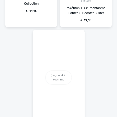
Blisters
Collection
Pokémon TCG: Phantasmal
€
64,95
Flames 3-Booster Blister
€
24,95
(nog) niet in
voorraad