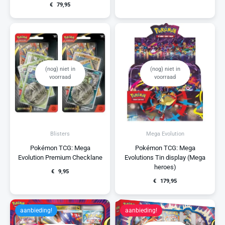
€
79,95
(nog) niet in
(nog) niet in
voorraad
voorraad
Blisters
Mega Evolution
Pokémon TCG: Mega
Pokémon TCG: Mega
Evolution Premium Checklane
Evolutions Tin display (Mega
heroes)
€
9,95
€
179,95
aanbieding!
aanbieding!