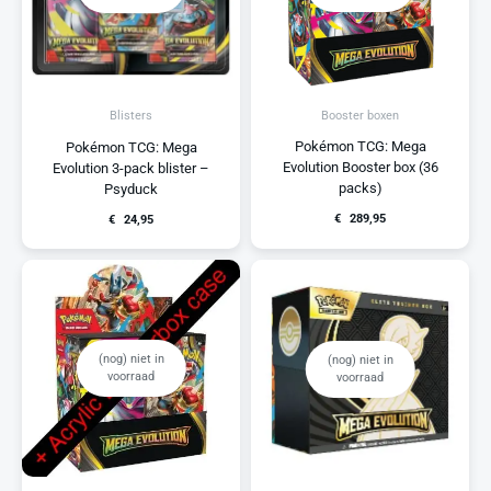
Booster boxen
Blisters
Pokémon TCG: Mega
Pokémon TCG: Mega
Evolution Booster box (36
Evolution 3-pack blister –
packs)
Psyduck
€
289,95
€
24,95
(nog) niet in
(nog) niet in
voorraad
voorraad