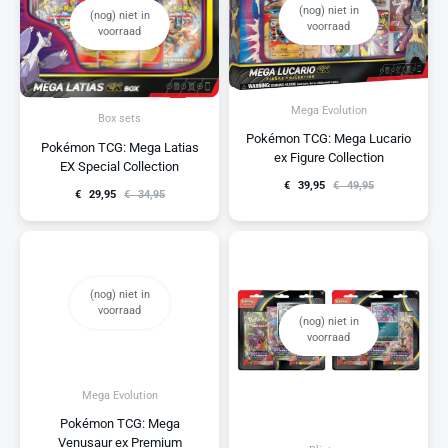
(nog) niet in
(nog) niet in
voorraad
voorraad
Mega Evolution
Box sets
Pokémon TCG: Mega Lucario
Pokémon TCG: Mega Latias
ex Figure Collection
EX Special Collection
€
39,95
€
49,95
€
29,95
€
34,95
(nog) niet in
voorraad
(nog) niet in
voorraad
Mega Evolution
Pokémon TCG: Mega
Venusaur ex Premium