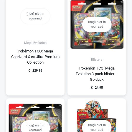
(nog) niet in
voorraad
(nog) niet in
voorraad
Mega Evolution
Pokémon TCG: Mega
Charizard X ex Ultra-Premium
Blisters
Collection
Pokémon TCG: Mega
€
229,95
Evolution 3-pack blister –
Golduck
€
24,95
(nog) niet in
(nog) niet in
voorraad
voorraad