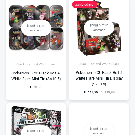
aanbieding!
(nog) niet in
(nog) niet in
voorraad
voorraad
Black Bolt and White Flare
Black Bolt and White Flare
Pokemon TCG: Black Bolt &
Pokemon TCG: Black Bolt &
White Flare Mini Tin Display
White Flare Mini Tin (SV10.5)
(SV10.5)
€
11,95
€
114,95
€
119,95
(nog) niet in
(nog) niet in
voorraad