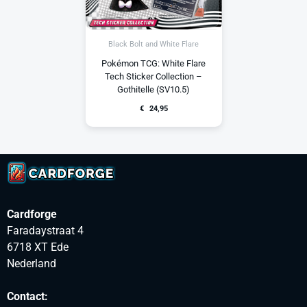
Black Bolt and White Flare
Pokémon TCG: White Flare
Tech Sticker Collection –
Gothitelle (SV10.5)
€
24,95
Cardforge
Faradaystraat 4
6718 XT Ede
Nederland
Contact: