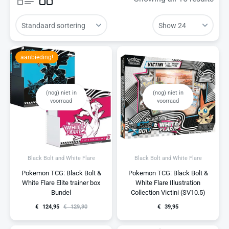
aanbieding!
(nog) niet in
(nog) niet in
voorraad
voorraad
Black Bolt and White Flare
Black Bolt and White Flare
Pokemon TCG: Black Bolt &
Pokemon TCG: Black Bolt &
White Flare Elite trainer box
White Flare Illustration
Bundel
Collection Victini (SV10.5)
€
124,95
€
129,90
€
39,95