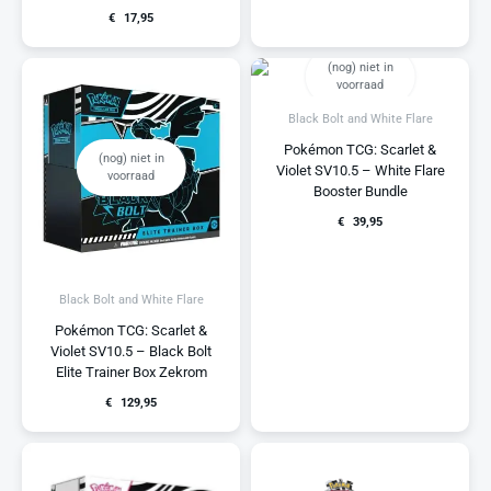
€
17,95
(nog) niet in
voorraad
Black Bolt and White Flare
Pokémon TCG: Scarlet &
(nog) niet in
Violet SV10.5 – White Flare
voorraad
Booster Bundle
€
39,95
Black Bolt and White Flare
Pokémon TCG: Scarlet &
Violet SV10.5 – Black Bolt
Elite Trainer Box Zekrom
€
129,95