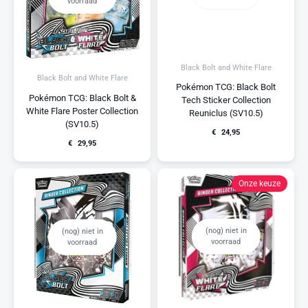
voorraad
Black Bolt and White Flare
Black Bolt and White Flare
Pokémon TCG: Black Bolt
Pokémon TCG: Black Bolt &
Tech Sticker Collection
White Flare Poster Collection
Reuniclus (SV10.5)
(SV10.5)
€
24,95
€
29,95
Onze keuze
(nog) niet in
(nog) niet in
voorraad
voorraad