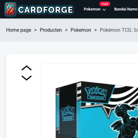
heet
Pokemon
Bandai Namc
Home page
>
Producten
>
Pokemon
>
Pokémon TCG: Scar