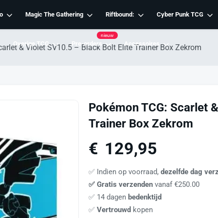
o
Magic The Gathering
Riftbound:
Cyber Punk TCG
nieuw
Overige TCG
Pre-orders
Accessoires
let & Violet SV10.5 – Black Bolt Elite Trainer Box Zekrom
Pokémon TCG: Scarlet & 
Trainer Box Zekrom
€
129,95
✅ Indien op voorraad,
dezelfde dag ver
✅ Gratis verzenden
vanaf €250.00
✅ 14 dagen
bedenktijd
✅
Vertrouwd
kopen