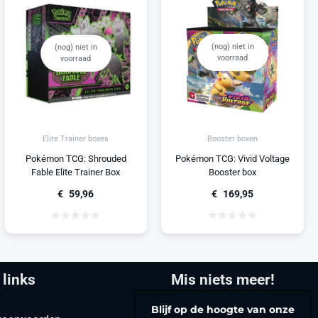
(nog) niet in
(nog) niet in
voorraad
voorraad
Booster boxen
Elite Trainer boxes
Pokémon TCG: Vivid Voltage
Pokémon TCG: Shrouded
Booster box
Fable Elite Trainer Box
€
169,95
€
59,96
 links
Mis niets meer!
Blijf op de hoogte van onze