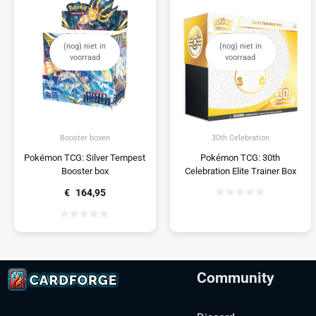
(nog) niet in
(nog) niet in
voorraad
voorraad
Booster boxen
30th Celebration
Pokémon TCG: Silver Tempest
Pokémon TCG: 30th
Booster box
Celebration Elite Trainer Box
€
164,95
Community