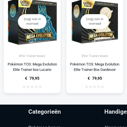
(nog) niet in
(nog) niet in
voorraad
voorraad
Elite Trainer boxes
Elite Trainer boxes
Pokémon TCG: Mega Evolution
Pokémon TCG: Mega Evolution
Elite Trainer Box Gardevoir
Elite Trainer box Lucario
€
79,95
€
79,95
Categorieën
Handige