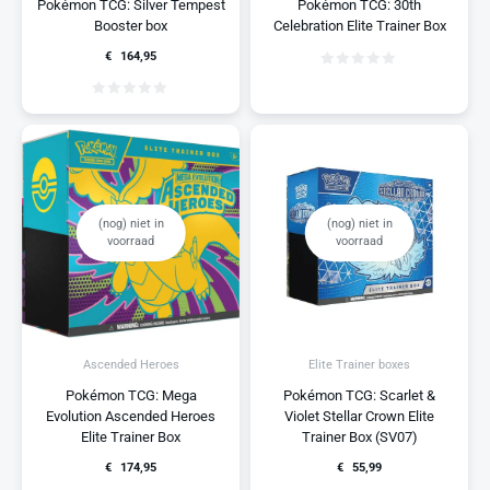
Pokémon TCG: Silver Tempest
Pokémon TCG: 30th
Booster box
Celebration Elite Trainer Box
€
164,95
(nog) niet in
(nog) niet in
voorraad
voorraad
Elite Trainer boxes
Ascended Heroes
Pokémon TCG: Scarlet &
Pokémon TCG: Mega
Violet Stellar Crown Elite
Evolution Ascended Heroes
Trainer Box (SV07)
Elite Trainer Box
€
55,99
€
174,95