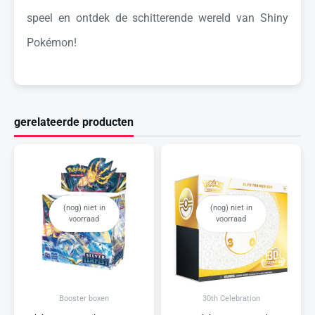
speel en ontdek de schitterende wereld van Shiny
Pokémon!
gerelateerde producten
(nog) niet in
(nog) niet in
voorraad
voorraad
Booster boxen
30th Celebration