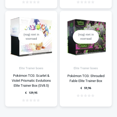
(nog) niet in
(nog) niet in
voorraad
voorraad
Elite Trainer boxes
Elite Trainer boxes
Pokémon TCG: Scarlet &
Pokémon TCG: Shrouded
Violet Prismatic Evolutions
Fable Elite Trainer Box
Elite Trainer Box (SV8.5)
€
59,96
€
129,95