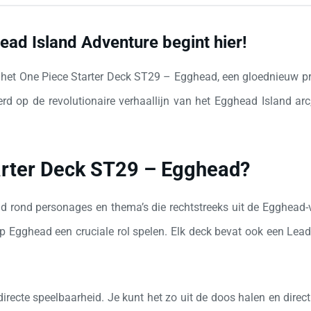
ad Island Adventure begint hier!
t het One Piece Starter Deck ST29 – Egghead, een gloednieuw p
rd op de revolutionaire verhaallijn van het Egghead Island ar
arter Deck ST29 – Egghead?
ld rond personages en thema’s die rechtstreeks uit de Egghead
p Egghead een cruciale rol spelen. Elk deck bevat ook een Lead
directe speelbaarheid. Je kunt het zo uit de doos halen en dire