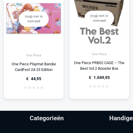
(nog) niet in
(nog) niet in
voorraad
voorraad
One Piece
One Piece
One Piece PRB02 CASE – The
One Piece Playmat Bandai
Best Vol.2 Booster Box
CardFest 24-25 Edition
€
1.049,95
€
44,95
Categorieën
Handige