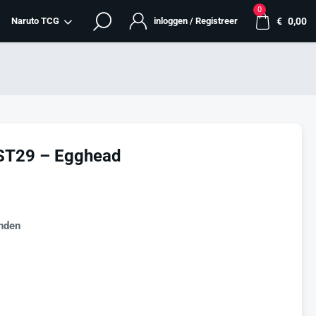
0
Naruto TCG
inloggen / Registreer
€
0,00
 ST29 – Egghead
nden