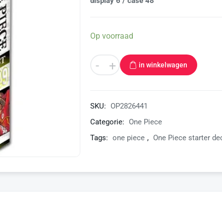
display 6 / case 48
Op voorraad
-
+
in winkelwagen
SKU:
OP2826441
Categorie:
One Piece
Tags:
one piece
,
One Piece starter de