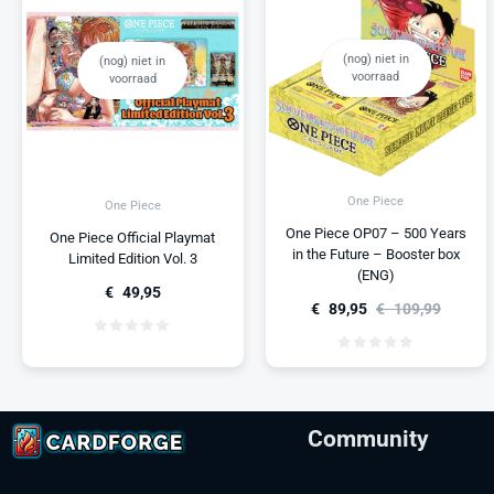
(nog) niet in
(nog) niet in
voorraad
voorraad
One Piece
One Piece
One Piece OP07 – 500 Years
One Piece Official Playmat
in the Future – Booster box
Limited Edition Vol. 3
(ENG)
€
49,95
€
89,95
€
109,99
Community