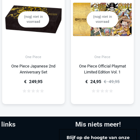
(nog) niet in
(nog) niet in
voorraad
voorraad
One Piece
One Piece
One Piece Japanese 2nd
One Piece Official Playmat
Anniversary Set
Limited Edition Vol. 1
€
249,95
€
24,95
€
49,95
 links
Mis niets meer!
Blijf op de hoogte van onze