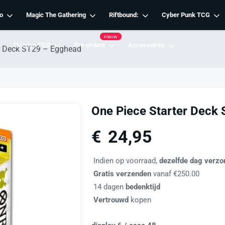
o
Magic The Gathering
Riftbound:
Cyber Punk TCG
nieuw
Overige TCG
Pre-orders
Accessoires
er Deck ST29 – Egghead
One Piece Starter Deck
€
24,95
Indien op voorraad,
dezelfde dag verzo
Gratis verzenden
vanaf €250.00
14 dagen
bedenktijd
Vertrouwd
kopen