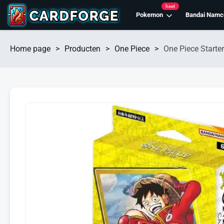
heet
Pokemon
Bandai Namc
Home page
>
Producten
>
One Piece
>
One Piece Start