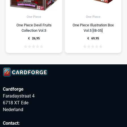
One Piece
One Piece
One Piece Devil Fruits
One Piece Illustration Box
Collection Vol.3
Vol.5 [IB-05]
€
26,95
€
69,95
Cardforge
Faradaystraat 4
6718 XT Ede
Nederland
Contact: