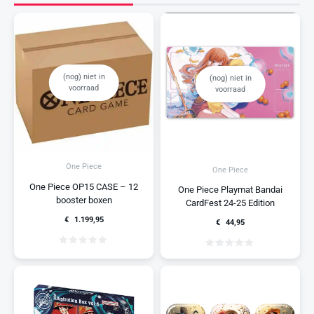
(nog) niet in
(nog) niet in
voorraad
voorraad
One Piece
One Piece
One Piece OP15 CASE – 12
One Piece Playmat Bandai
booster boxen
CardFest 24-25 Edition
€
1.199,95
€
44,95