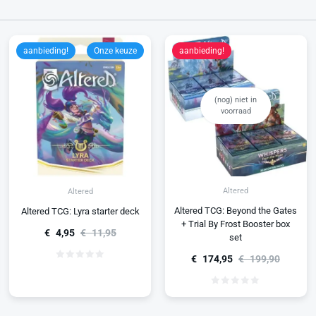
aanbieding!
Onze keuze
aanbieding!
(nog) niet in
voorraad
Altered
Altered
Altered TCG: Beyond the Gates
Altered TCG: Lyra starter deck
+ Trial By Frost Booster box
€
4,95
€
11,95
set
€
174,95
€
199,90