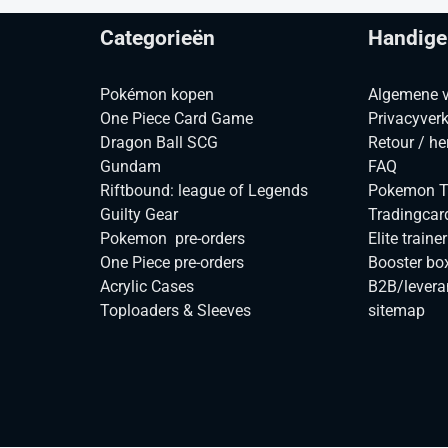
Categorieën
Handige
Pokémon kopen
Algemene 
One Piece Card Game
Privacyverk
Dragon Ball SCG
Retour / he
Gundam
FAQ
Riftbound: league of Legends
Pokemon TC
Guilty Gear
Tradingcar
Pokemon pre-orders
Elite traine
One Piece pre-orders
Booster bo
Acrylic Cases
B2B/levera
Toploaders & Sleeves
sitemap