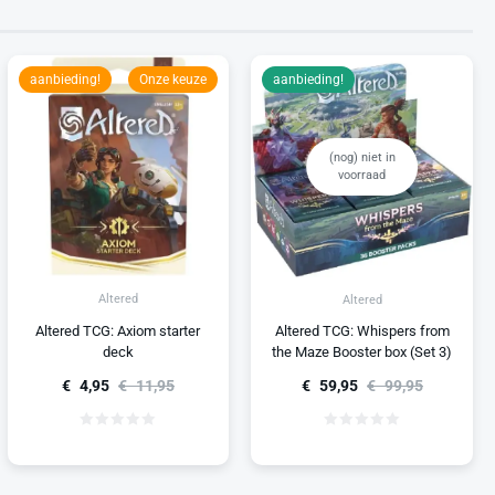
aanbieding!
Onze keuze
aanbieding!
(nog) niet in
voorraad
Altered
Altered
Altered TCG: Axiom starter
Altered TCG: Whispers from
deck
the Maze Booster box (Set 3)
€
4,95
€
11,95
€
59,95
€
99,95