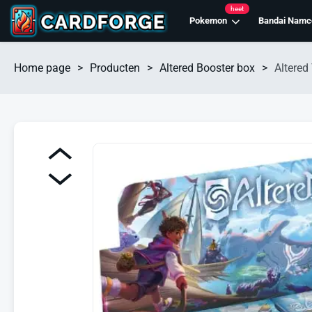
heet
Pokemon
Bandai Namc
Home page
>
Producten
>
Altered Booster box
>
Altered