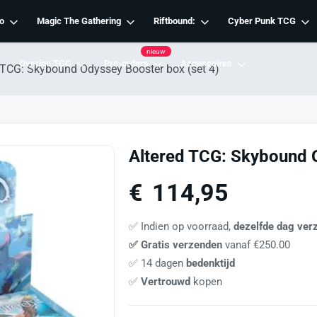
o
Magic The Gathering
Riftbound:
Cyber Punk TCG
nieuw
Overige TCG
Pre-orders
Accessoires
 TCG: Skybound Odyssey Booster box (set 4)
Altered TCG: Skybound O
€
114,95
✅ Indien op voorraad,
dezelfde dag ver
✅ Gratis verzenden
vanaf €250.00
✅ 14 dagen
bedenktijd
✅
Vertrouwd
kopen