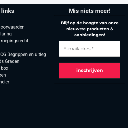
 links
Mis niets meer!
Blijf op de hoogte van onze
voorwaarden
nieuwste producten &
laring
aanbiedingen!
rroepingsrecht
G Begrippen en uitleg
ds Graden
r box
xen
ncier