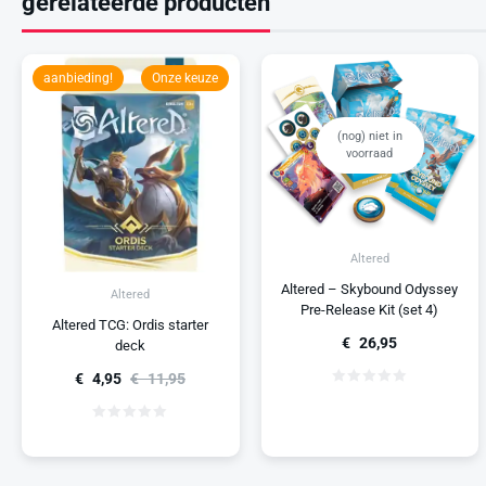
gerelateerde producten
aanbieding!
Onze keuze
(nog) niet in
voorraad
Altered
Altered – Skybound Odyssey
Altered
Pre-Release Kit (set 4)
Altered TCG: Ordis starter
€
26,95
deck
€
4,95
€
11,95