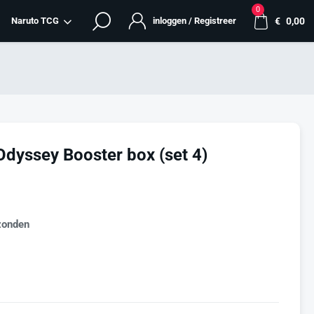
0
Naruto TCG
inloggen / Registreer
€
0,00
dyssey Booster box (set 4)
zonden