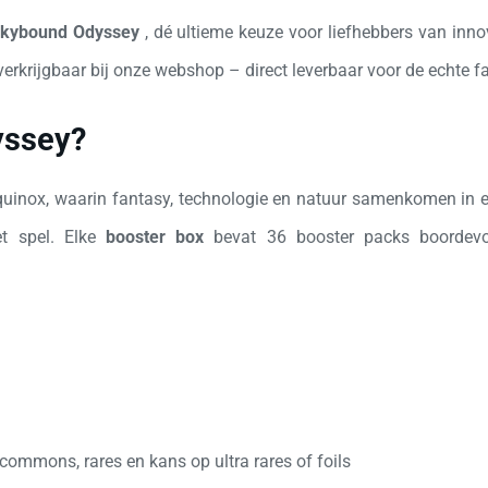
 Skybound Odyssey
, dé ultieme keuze voor liefhebbers van inno
verkrijgbaar bij onze webshop – direct leverbaar voor de echte f
yssey?
Equinox, waarin fantasy, technologie en natuur samenkomen in
et spel. Elke
booster box
bevat 36 booster packs boordevol
ommons, rares en kans op ultra rares of foils