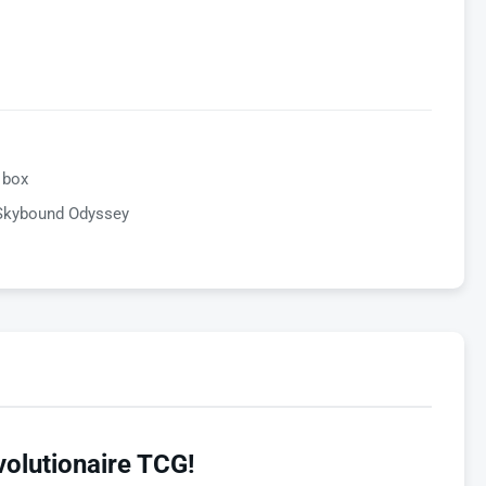
 box
Skybound Odyssey
olutionaire TCG!