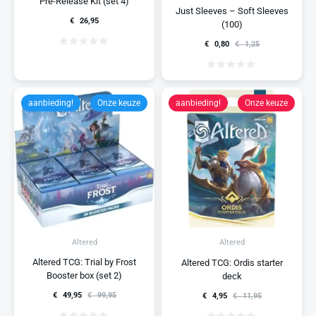
Pre-Release Kit (set 4)
Just Sleeves – Soft Sleeves
€
26,95
(100)
€
0,80
€
1,25
aanbieding!
Onze keuze
aanbieding!
Onze keuze
Altered
Altered
Altered TCG: Trial by Frost
Altered TCG: Ordis starter
Booster box (set 2)
deck
€
49,95
€
99,95
€
4,95
€
11,95