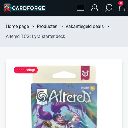
0
Home page
>
Producten
>
Vakantiegeld deals
>
Altered TCG: Lyra starter deck
aanbieding!