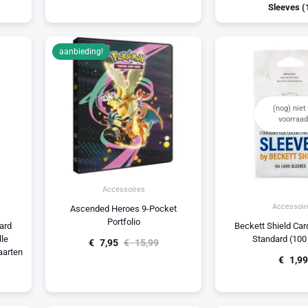
Sleeves
(
aanbieding!
(nog) niet 
voorraad
Accessoires
Accessoir
Ascended Heroes 9-Pocket
Portfolio
ard
Beckett Shield Car
lle
Standard (100
€
7,95
€
15,99
aarten
€
1,99