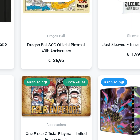
Sleeves
Dragon Ball
it: S
Just Sleeves – Inner
Dragon Ball SCG Official Playmat
40th Anniversary
€
1,99
€
36,95
aanbieding!
Onze keuze
aanbieding!
Accessoires
One Piece Official Playmat Limited
Edition Vol. 2