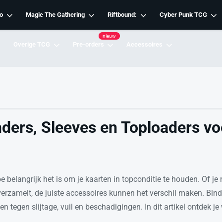
o
Magic The Gathering
Riftbound:
Cyber Punk TCG
nieuw
Overige TCG
Pre-orders
Accessoires
nders, Sleeves en Toploaders vo
oe belangrijk het is om je kaarten in topconditie te houden. Of 
erzamelt, de juiste accessoires kunnen het verschil maken. Binde
en tegen slijtage, vuil en beschadigingen. In dit artikel ontdek 