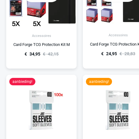
Accessoires
Accessoires
Card Forge TCG Protection K
Card Forge TCG Protection Kit M
€
24,95
€
28,83
€
34,95
€
42,15
aanbieding!
aanbieding!