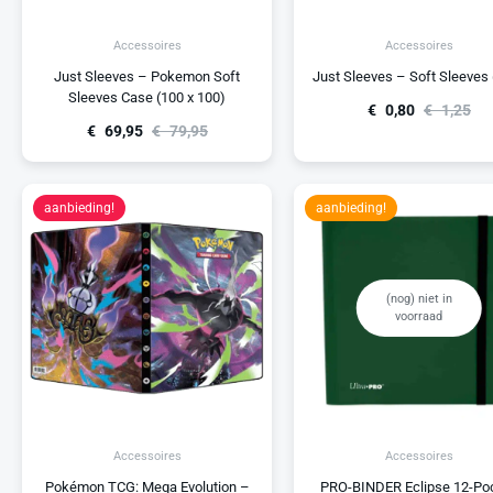
Accessoires
Accessoires
Just Sleeves – Pokemon Soft
Just Sleeves – Soft Sleeves 
Sleeves Case (100 x 100)
€
0,80
€
1,25
€
69,95
€
79,95
aanbieding!
aanbieding!
(nog) niet in
voorraad
Accessoires
Accessoires
Pokémon TCG: Mega Evolution –
PRO-BINDER Eclipse 12-Po