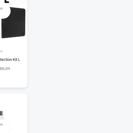
in
es
ection Kit L
80,39
in