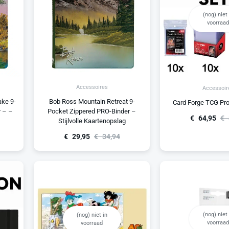
(nog) niet 
voorraad
Accessoires
Accessoir
ke 9-
Bob Ross Mountain Retreat 9-
Card Forge TCG Prot
r – –
Pocket Zippered PRO-Binder –
€
64,95
€
Stijlvolle Kaartenopslag
€
29,95
€
34,94
(nog) niet 
(nog) niet in
voorraad
voorraad