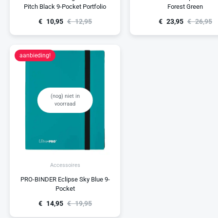
Pitch Black 9-Pocket Portfolio
Forest Green
€
10,95
€
12,95
€
23,95
€
26,95
aanbieding!
(nog) niet in
voorraad
Accessoires
PRO-BINDER Eclipse Sky Blue 9-
Pocket
€
14,95
€
19,95