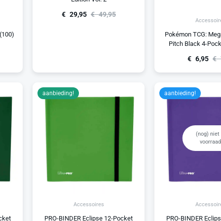
€
29,95
€
49,95
Accessoir
(100)
Pokémon TCG: Mega
Pitch Black 4-Pock
€
6,95
€
aanbieding!
aanbieding!
(nog) niet 
voorraad
Accessoires
Accessoir
cket
PRO-BINDER Eclipse 12-Pocket
PRO-BINDER Eclips