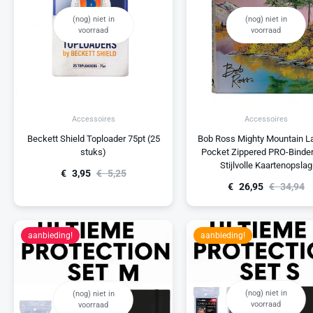
(nog) niet in
(nog) niet in
voorraad
voorraad
Accessoires
Accessoires
Beckett Shield Toploader 75pt (25
Bob Ross Mighty Mountain La
stuks)
Pocket Zippered PRO-Binde
Stijlvolle Kaartenopslag
€
3,95
€
5,25
€
26,95
€
34,94
aanbieding!
aanbieding!
(nog) niet in
(nog) niet in
voorraad
voorraad