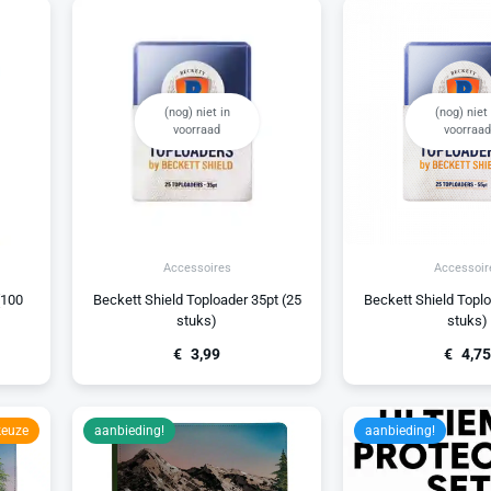
(nog) niet in
(nog) niet 
voorraad
voorraad
Accessoires
Accessoir
(100
Beckett Shield Toploader 35pt (25
Beckett Shield Toplo
stuks)
stuks)
€
3,99
€
4,75
keuze
aanbieding!
aanbieding!