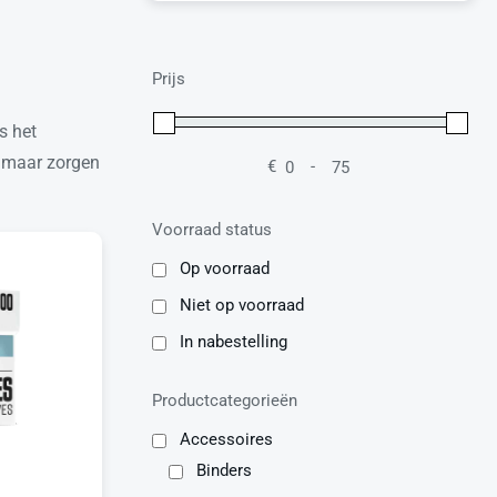
Prijs
s het
, maar zorgen
€
-
Minimale prijs
Maximale prijs
Voorraad status
Op voorraad
Niet op voorraad
In nabestelling
Productcategorieën
Accessoires
Binders