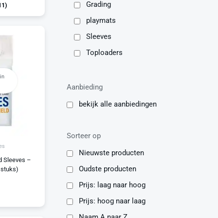
Grading
11
)
playmats
Sleeves
Toploaders
Acrylic Cases
in
Aanbieding
Ascended Heroes
Dragon Ball
bekijk alle aanbiedingen
One Piece
One piece accessoires
Sorteer op
es
Pitch black
Nieuwste producten
d Sleeves –
TCG Ultimate Protection
Oudste producten
 stuks)
Vakantiegeld deals
Prijs: laag naar hoog
Prijs: hoog naar laag
Naam A naar Z