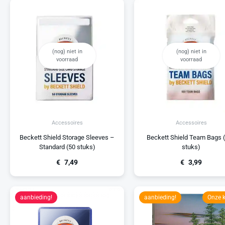
(nog) niet in
(nog) niet in
voorraad
voorraad
Accessoires
Accessoires
Beckett Shield Storage Sleeves –
Beckett Shield Team Bags 
Standard (50 stuks)
stuks)
€
7,49
€
3,99
aanbieding!
aanbieding!
Onze 