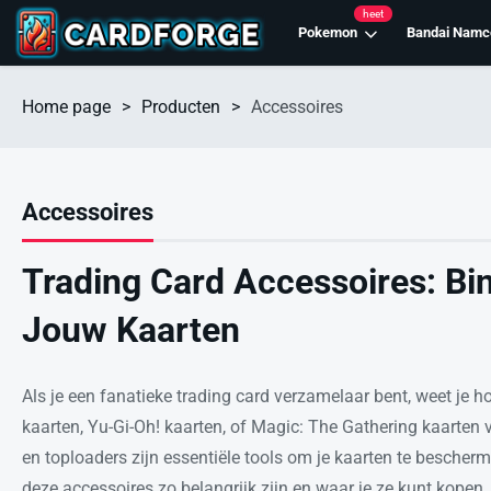
heet
Pokemon
Bandai Namc
Home page
>
Producten
>
Accessoires
Accessoires
Trading Card Accessoires: Bi
Jouw Kaarten
Als je een fanatieke trading card verzamelaar bent, weet je h
kaarten, Yu-Gi-Oh! kaarten, of Magic: The Gathering kaarten v
en toploaders zijn essentiële tools om je kaarten te bescherm
deze accessoires zo belangrijk zijn en waar je ze kunt kopen.