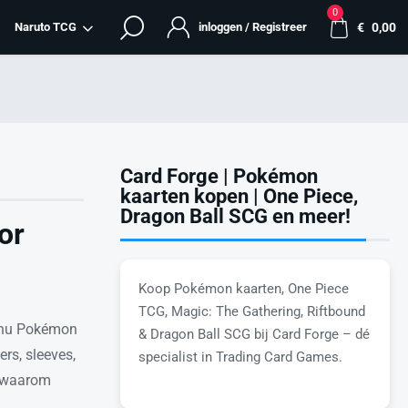
0
Naruto TCG
inloggen / Registreer
€
0,00
Card Forge | Pokémon
kaarten kopen | One Piece,
Dragon Ball SCG en meer!
or
Koop Pokémon kaarten, One Piece
TCG, Magic: The Gathering, Riftbound
je nu Pokémon
& Dragon Ball SCG bij Card Forge – dé
rs, sleeves,
specialist in Trading Card Games.
je waarom