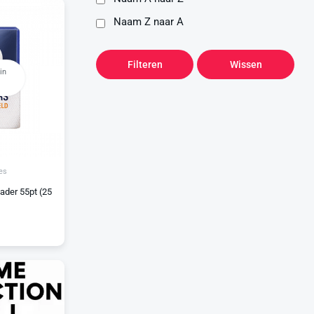
Naam Z naar A
Filteren
Wissen
in
es
ader 55pt (25