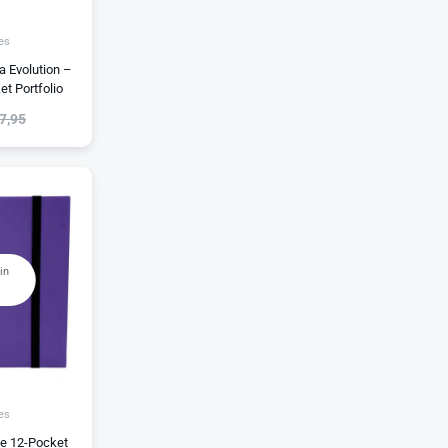
es
 Evolution –
et Portfolio
7,95
in
es
e 12-Pocket