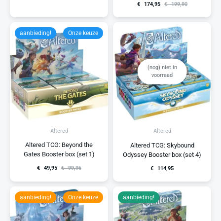
€
174,95
€
199,90
aanbieding!
Onze keuze
(nog) niet in
voorraad
Altered
Altered
Altered TCG: Beyond the
Altered TCG: Skybound
Gates Booster box (set 1)
Odyssey Booster box (set 4)
€
49,95
€
99,95
€
114,95
aanbieding!
Onze keuze
aanbieding!