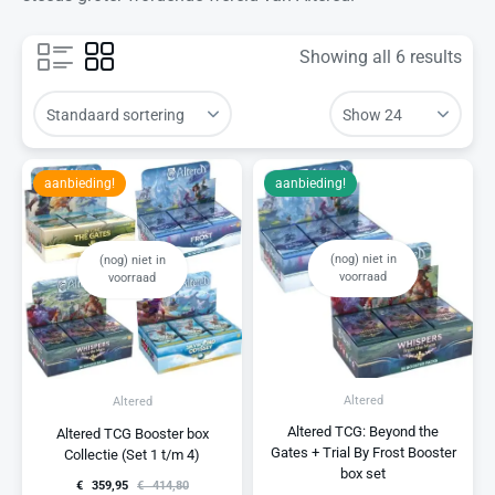
Showing all 6 results
aanbieding!
aanbieding!
(nog) niet in
(nog) niet in
voorraad
voorraad
Altered
Altered
Altered TCG: Beyond the
Altered TCG Booster box
Gates + Trial By Frost Booster
Collectie (Set 1 t/m 4)
box set
€
359,95
€
414,80