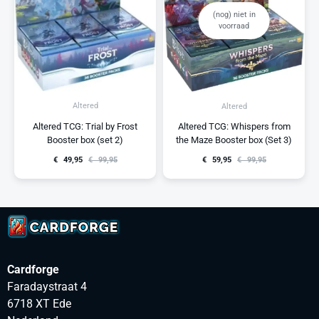
(nog) niet in
voorraad
Altered
Altered
Altered TCG: Trial by Frost
Altered TCG: Whispers from
Booster box (set 2)
the Maze Booster box (Set 3)
€
49,95
€
99,95
€
59,95
€
99,95
Cardforge
Faradaystraat 4
6718 XT Ede