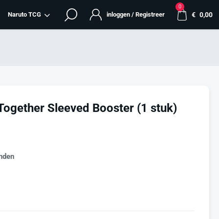
0
Naruto TCG
inloggen / Registreer
€
0,00
ogether Sleeved Booster (1 stuk)
nden