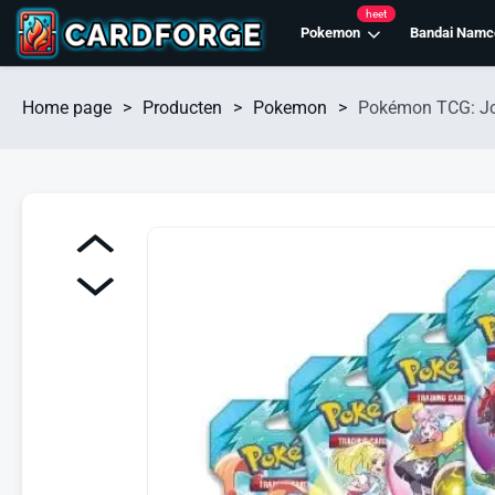
heet
Pokemon
Bandai Namc
Home page
>
Producten
>
Pokemon
>
Pokémon TCG: Jou