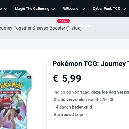
o
Magic The Gathering
Riftbound:
Cyber Punk TCG
nieuw
Overige TCG
Pre-orders
Accessoires
rney Together Sleeved Booster (1 stuk)
Pokémon TCG: Journey T
€
5,99
Indien op voorraad,
dezelfde dag verzo
Gratis verzenden
vanaf €250.00
14 dagen
bedenktijd
Vertrouwd
kopen