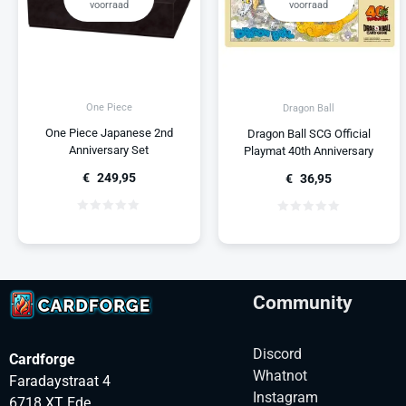
voorraad
voorraad
One Piece
Dragon Ball
One Piece Japanese 2nd
Dragon Ball SCG Official
Anniversary Set
Playmat 40th Anniversary
€
249,95
€
36,95
Community
Discord
Cardforge
Whatnot
Faradaystraat 4
Instagram
6718 XT Ede