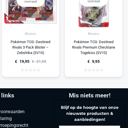
voorraad
voorraad
Blisters
Blisters
Pokémon TCG: Destined
Pokémon TCG: Destined
Rivals Premium Checklane
Rivals 3 Pack Blister –
Togekiss (SV10)
Zebstrika (SV10)
€
9,95
€
19,95
€
21,95
 links
Mis niets meer!
Blijf op de hoogte van onze
voorwaarden
nieuwste producten &
laring
aanbiedingen!
rroepingsrecht