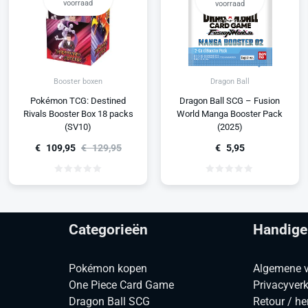
voorraad
voorraad
Booster boxen
Dragon Ball
Pokémon TCG: Destined
Dragon Ball SCG – Fusion
Rivals Booster Box 18 packs
World Manga Booster Pack
(SV10)
(2025)
€
109,95
€
129,95
€
5,95
Categorieën
Handige
Pokémon kopen
Algemene 
One Piece Card Game
Privacyverk
Dragon Ball SCG
Retour / he