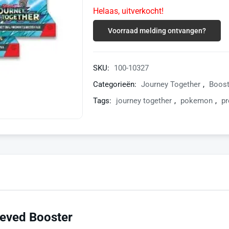
Helaas, uitverkocht!
Voorraad melding ontvangen?
SKU:
100-10327
Categorieën:
Journey Together
,
Boost
Tags:
journey together
,
pokemon
,
pr
eved Booster