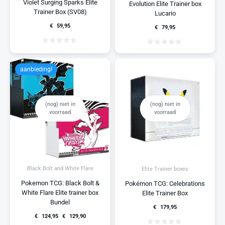
Violet Surging Sparks Elite
Evolution Elite Trainer box
Trainer Box (SV08)
Lucario
€
59,95
€
79,95
aanbieding!
(nog) niet in
(nog) niet in
voorraad
voorraad
Black Bolt and White Flare
Elite Trainer boxes
Pokemon TCG: Black Bolt &
Pokémon TCG: Celebrations
White Flare Elite trainer box
Elite Trainer Box
Bundel
€
179,95
€
124,95
€
129,90