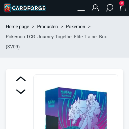
0
Home page
>
Producten
>
Pokemon
>
Pokémon TCG: Journey Together Elite Trainer Box
(SV09)