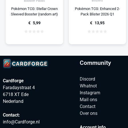
Blisters
Booster Packs
Pokémon TCG: Enhanced 2-
Pokémon TCG: Stellar Crown
Pack Blister 2026 Q1
Sleeved Booster (random art)
€
13,95
€
5,99
Community
Discord
Cardforge
Whatnot
Faradaystraat 4
Instagram
6718 XT Ede
Mail ons
Nederland
Contact
Over ons
Contact:
info@Cardforge.nl
Account info