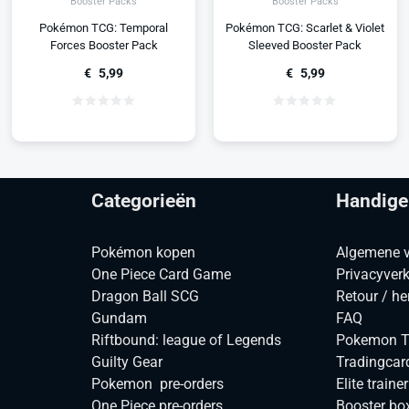
Booster Packs
Booster Packs
Pokémon TCG: Temporal
Pokémon TCG: Scarlet & Violet
Forces Booster Pack
Sleeved Booster Pack
€
5,99
€
5,99
Categorieën
Handige
Pokémon kopen
Algemene 
One Piece Card Game
Privacyverk
Dragon Ball SCG
Retour / he
Gundam
FAQ
Riftbound: league of Legends
Pokemon TC
Guilty Gear
Tradingcar
Pokemon pre-orders
Elite traine
One Piece pre-orders
Booster bo