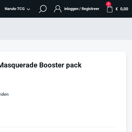
0
Naruto TCG
inloggen / Registreer
€
0,00
Masquerade Booster pack
nden