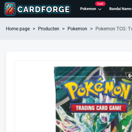
heet
Pokemon
Bandai Namc
Home page
>
Producten
>
Pokemon
>
Pokemon TCG: Tw