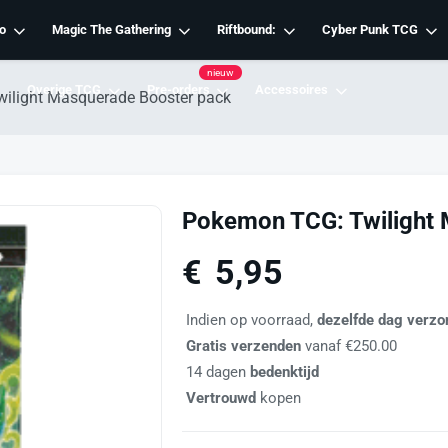
o
Magic The Gathering
Riftbound:
Cyber Punk TCG
nieuw
Overige TCG
Pre-orders
Accessoires
ilight Masquerade Booster pack
Pokemon TCG: Twilight 
€
5,95
Indien op voorraad,
dezelfde dag verzo
Gratis verzenden
vanaf €250.00
14 dagen
bedenktijd
Vertrouwd
kopen