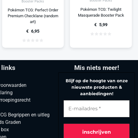
Booster Packs
Booster Packs
Pokémon TCG: Twilight
Pokémon TCG: Perfect Order
Masquerade Booster Pack
Premium Checklane (random
art)
€
5,99
€
6,95
 links
Mis niets meer!
Blijf op de hoogte van onze
voorwaarden
nieuwste producten &
laring
aanbiedingen!
rroepingsrecht
G Begrippen en uitleg
ds Graden
r box
xen