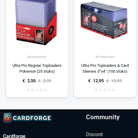
Accessoires
Accessoires
Ultra Pro Regular Toploaders
Ultra Pro Toploaders & Card
Pokemon (25 stuks)
Sleeves 3”x4” (100 stuks)
€
2,50
€
3,95
€
12,95
€
15,95
Community
Discord
Cardforge