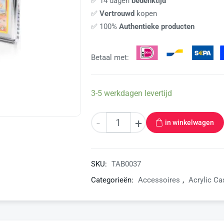
✅ 14 dagen
bedenktijd
✅
Vertrouwd
kopen
✅ 100%
Authentieke producten
Betaal met:
3-5 werkdagen levertijd
-
+
in winkelwagen
SKU:
TAB0037
Categorieën:
Accessoires
,
Acrylic Ca