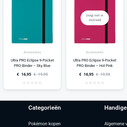
(nog) niet in
voorraad
Accessoires
Accessoires
Ultra PRO Eclipse 9-Pocket
Ultra PRO Eclipse 9-Pocket
PRO-Binder – Sky Blue
PRO-Binder – Hot Pink
€
16,95
€
19,95
€
16,95
€
19,95
Categorieën
Handige
Pokémon kopen
Algemene 