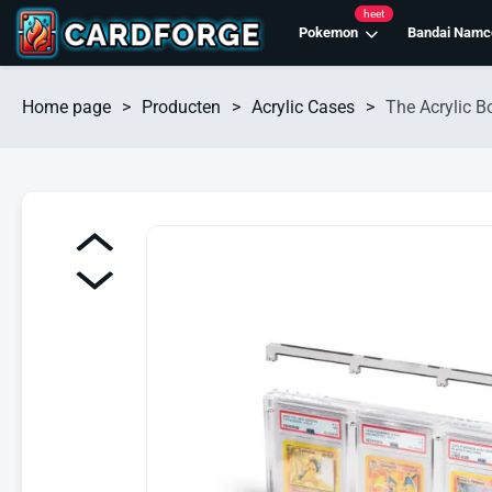
heet
Pokemon
Bandai Namc
Home page
>
Producten
>
Acrylic Cases
>
The Acrylic B