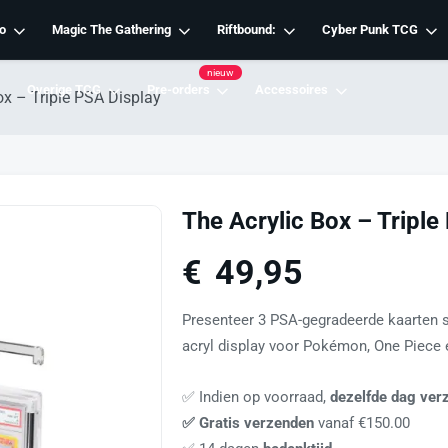
o
Magic The Gathering
Riftbound:
Cyber Punk TCG
nieuw
Overige TCG
Pre-orders
Accessoires
ox – Triple PSA Display
The Acrylic Box – Triple
€
49,95
Presenteer 3 PSA-gegradeerde kaarten s
acryl display voor Pokémon, One Piece 
✅ Indien op voorraad,
dezelfde dag ver
✅ Gratis verzenden
vanaf €150.00