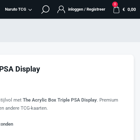
0
Naruto TCG
inloggen / Registreer
€
0,00
 PSA Display
tijlvol met
The Acrylic Box Triple PSA Display
. Premium
en andere TCG-kaarten.
zonden