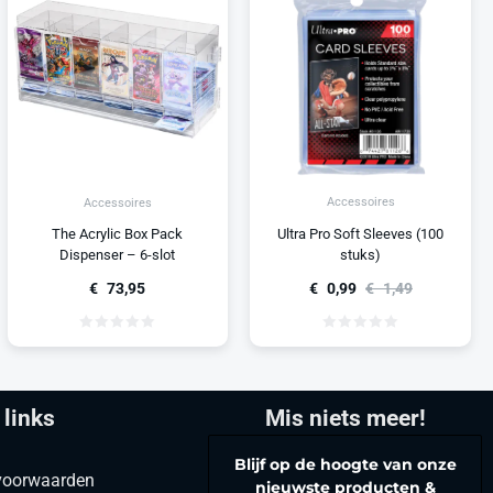
Accessoires
Accessoires
Ultra Pro Soft Sleeves (100
The Acrylic Box Pack
stuks)
Dispenser – 6-slot
€
0,99
€
1,49
€
73,95
 links
Mis niets meer!
Blijf op de hoogte van onze
voorwaarden
nieuwste producten &