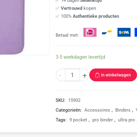
✅ 14 dagen
bedenktijd
✅
Vertrouwd
kopen
✅ 100%
Authentieke producten
Betaal met:
3-5 werkdagen levertijd
-
+
in winkelwagen
SKU:
15902
Categorieën:
Accessoires
,
Binders
,
Tags:
9 pocket
,
pro binder
,
ultra pro