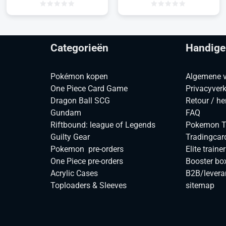
Categorieën
Handige
Pokémon kopen
Algemene 
One Piece Card Game
Privacyverk
Dragon Ball SCG
Retour / he
Gundam
FAQ
Riftbound: league of Legends
Pokemon TC
Guilty Gear
Tradingcar
Pokemon pre-orders
Elite traine
One Piece pre-orders
Booster bo
Acrylic Cases
B2B/levera
Toploaders & Sleeves
sitemap