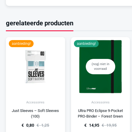
gerelateerde producten
aanbieding!
aanbieding!
(nog) niet in
voorraad
Accessoires
Accessoires
Just Sleeves – Soft Sleeves
Ultra PRO Eclipse 9-Pocket
(100)
PRO-Binder – Forest Green
€
0,80
€
1,25
€
14,95
€
19,95