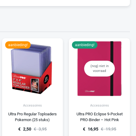
aanbieding!
aanbieding!
(nog) niet in
voorraad
Accessoires
Accessoires
Ultra Pro Regular Toploaders
Ultra PRO Eclipse 9-Pocket
Pokemon (25 stuks)
PRO-Binder – Hot Pink
€
2,50
€
3,95
€
16,95
€
19,95