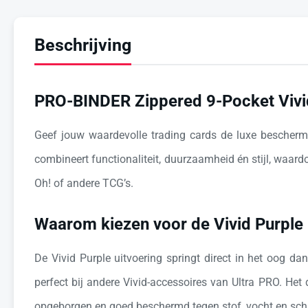
Beschrijving
PRO-BINDER Zippered 9-Pocket Vivid
Geef jouw waardevolle trading cards de luxe bescher
combineert functionaliteit, duurzaamheid én stijl, waar
Oh! of andere TCG’s.
Waarom kiezen voor de Vivid Purpl
De Vivid Purple uitvoering springt direct in het oog da
perfect bij andere Vivid-accessoires van Ultra PRO. Het d
opgeborgen en goed beschermd tegen stof, vocht en sch