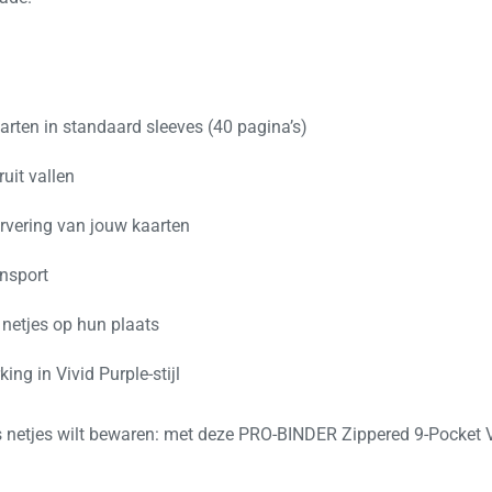
arten in standaard sleeves (40 pagina’s)
uit vallen
ervering van jouw kaarten
ansport
 netjes op hun plaats
ng in Vivid Purple-stijl
is netjes wilt bewaren: met deze PRO-BINDER Zippered 9-Pocket V