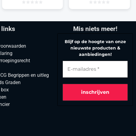
 links
Mis niets meer!
Blijf op de hoogte van onze
voorwaarden
nieuwste producten &
laring
aanbiedingen!
rroepingsrecht
G Begrippen en uitleg
ds Graden
r box
xen
ncier