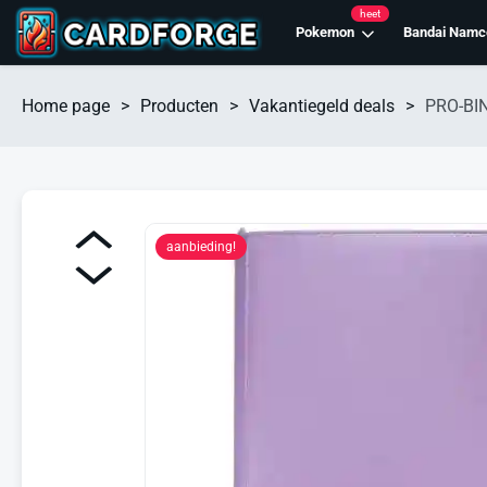
heet
Pokemon
Bandai Namc
Home page
>
Producten
>
Vakantiegeld deals
>
PRO-BIN
aanbieding!