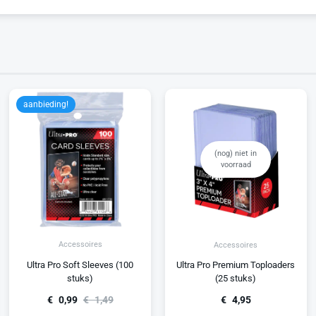
aanbieding!
(nog) niet in
voorraad
Accessoires
Accessoires
Ultra Pro Soft Sleeves (100
Ultra Pro Premium Toploaders
stuks)
(25 stuks)
€
0,99
€
1,49
€
4,95