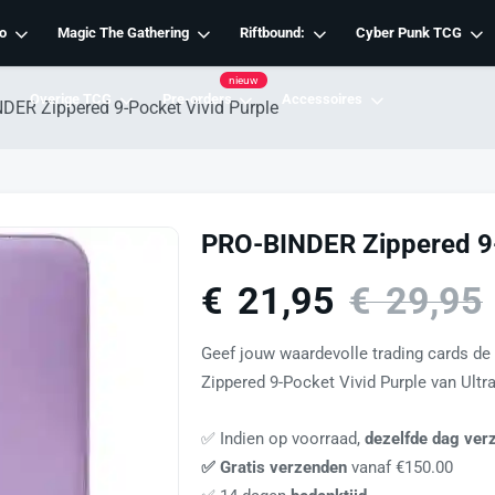
o
Magic The Gathering
Riftbound:
Cyber Punk TCG
nieuw
Overige TCG
Pre-orders
Accessoires
DER Zippered 9-Pocket Vivid Purple
PRO-BINDER Zippered 9-
€
21,95
€
29,95
Geef jouw waardevolle trading cards d
Zippered 9-Pocket Vivid Purple van Ultr
✅ Indien op voorraad,
dezelfde dag ver
✅ Gratis verzenden
vanaf €150.00