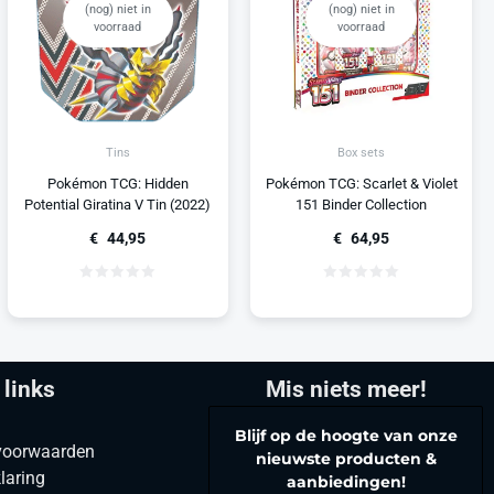
(nog) niet in
(nog) niet in
voorraad
voorraad
Tins
Box sets
Pokémon TCG: Hidden
Pokémon TCG: Scarlet & Violet
Potential Giratina V Tin (2022)
151 Binder Collection
€
44,95
€
64,95
 links
Mis niets meer!
Blijf op de hoogte van onze
voorwaarden
nieuwste producten &
laring
aanbiedingen!