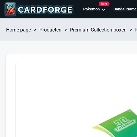
heet
Pokemon
Bandai Namc
Home page
>
Producten
>
Premium Collection boxen
>