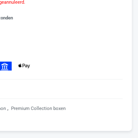
geannuleerd.
zonden
mon
,
Premium Collection boxen