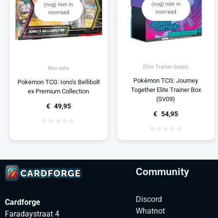
(nog) niet in
(nog) niet in
voorraad
voorraad
Elite Trainer boxes
Box sets
Pokémon TCG: Journey
Pokemon TCG: Iono’s Bellibolt
Together Elite Trainer Box
ex Premium Collection
(SV09)
€
49,95
€
54,95
Community
Discord
Cardforge
Whatnot
Faradaystraat 4