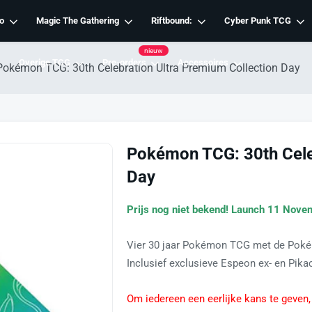
o
Magic The Gathering
Riftbound:
Cyber Punk TCG
nieuw
Overige TCG
Pre-orders
Accessoires
Pokémon TCG: 30th Celebration Ultra Premium Collection Day
Pokémon TCG: 30th Cele
Day
Prijs nog niet bekend! Launch 11 Nov
Vier 30 jaar Pokémon TCG met de Pokém
Inclusief exclusieve Espeon ex- en Pik
Om iedereen een eerlijke kans te geven,