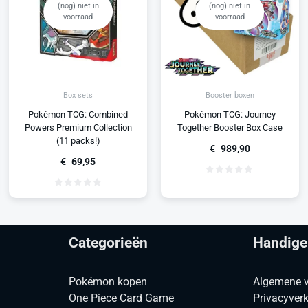
(nog) niet in
(nog) niet in
voorraad
voorraad
Box sets
Booster boxen
Pokémon TCG: Combined
Pokémon TCG: Journey
Powers Premium Collection
Together Booster Box Case
(11 packs!)
€
989,90
€
69,95
Categorieën
Handige
Pokémon kopen
Algemene 
One Piece Card Game
Privacyverk