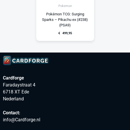
Pokemon
Pokémon TCG: Surging
Sparks – Pikachu ex (#238)
(PSA9)
€
499,95
Cardforge
Faradaystraat 4
6718 XT Ede
Nederland
Contact:
info@Cardforge.nl