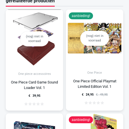
gerelateerde producten
aanbieding!
(nog) niet in
(nog) niet in
voorraad
voorraad
One Piece
One piece accessoires
One Piece Official Playmat
One Piece Card Game Sound
Limited Edition Vol. 1
Loader Vol. 1
€
24,95
€
49,95
€
39,95
aanbieding!