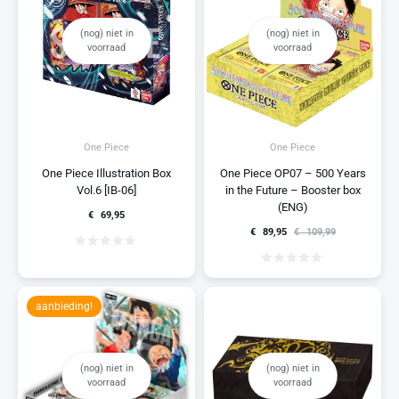
(nog) niet in
(nog) niet in
voorraad
voorraad
One Piece
One Piece
One Piece Illustration Box
One Piece OP07 – 500 Years
Vol.6 [IB-06]
in the Future – Booster box
(ENG)
€
69,95
€
89,95
€
109,99
aanbieding!
(nog) niet in
(nog) niet in
voorraad
voorraad