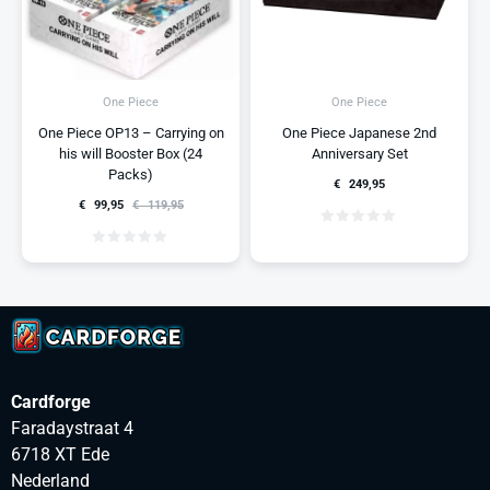
One Piece
One Piece
One Piece OP13 – Carrying on
One Piece Japanese 2nd
his will Booster Box (24
Anniversary Set
Packs)
€
249,95
€
99,95
€
119,95
Cardforge
Faradaystraat 4
6718 XT Ede
Nederland