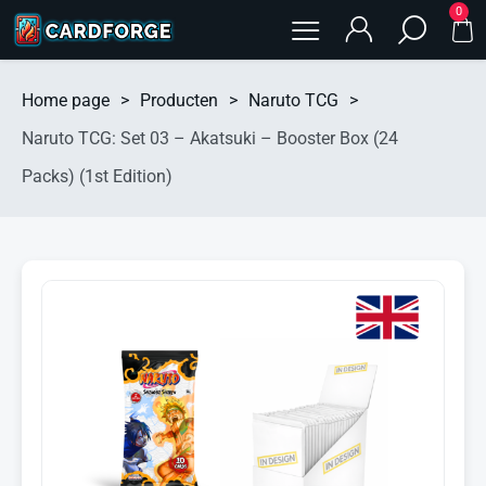
0
Home page
>
Producten
>
Naruto TCG
>
Naruto TCG: Set 03 – Akatsuki – Booster Box (24
Packs) (1st Edition)