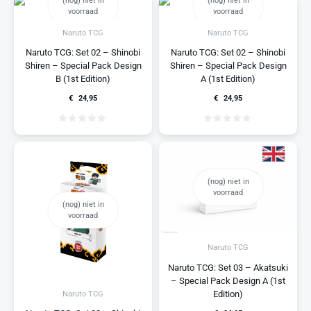
(nog) niet in
(nog) niet in
voorraad
voorraad
Naruto TCG
Naruto TCG
Naruto TCG: Set 02 – Shinobi
Naruto TCG: Set 02 – Shinobi
Shiren – Special Pack Design
Shiren – Special Pack Design
B (1st Edition)
A (1st Edition)
€
24,95
€
24,95
(nog) niet in
voorraad
(nog) niet in
voorraad
Naruto TCG
Naruto TCG: Set 03 – Akatsuki
– Special Pack Design A (1st
Edition)
Naruto TCG