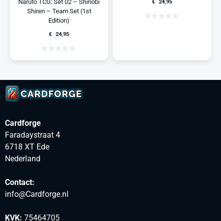
Naruto TCG: Set 02 – Shinobi
€
24,95
Shiren – Team Set (1st
Edition)
€
24,95
Cardforge
Faradaystraat 4
6718 XT Ede
Nederland
Contact:
info@Cardforge.nl
KVK:
75464705