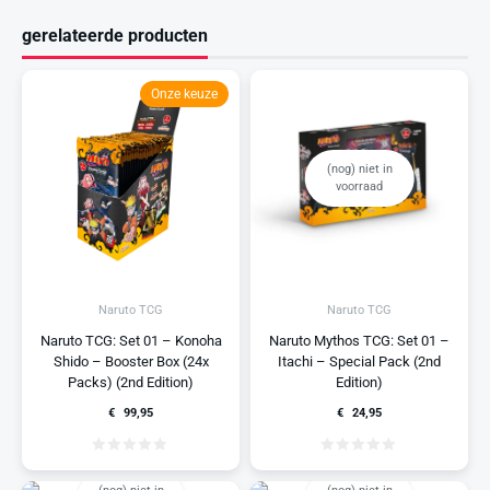
gerelateerde producten
Onze keuze
(nog) niet in
voorraad
Naruto TCG
Naruto TCG
Naruto TCG: Set 01 – Konoha
Naruto Mythos TCG: Set 01 –
Shido – Booster Box (24x
Itachi – Special Pack (2nd
Packs) (2nd Edition)
Edition)
€
99,95
€
24,95