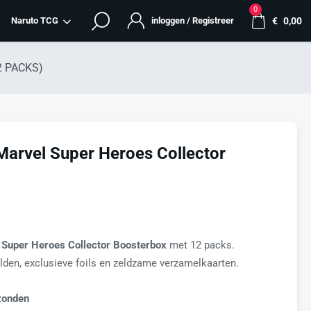
0
Naruto TCG
inloggen / Registreer
€
0,00
12 PACKS)
Marvel Super Heroes Collector
 Super Heroes Collector Boosterbox
met 12 packs.
en, exclusieve foils en zeldzame verzamelkaarten.
zonden