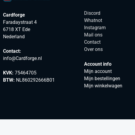
Discord
Cardforge
Whatnot
Faradaystraat 4
Instagram
6718 XT Ede
Mail ons
Nederland
Contact
Over ons
Contact:
info@Cardforge.nl
Account info
Mijn account
KVK:
75464705
Mijn bestellingen
BTW:
NL860292666B01
Mijn winkelwagen
© 2025 Cardforge. Jouw Tradingcard webwinkel