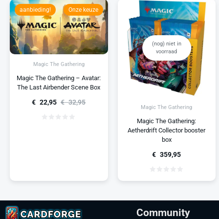
aanbieding!
Onze keuze
(nog) niet in
voorraad
Magic The Gathering
Magic The Gathering – Avatar:
The Last Airbender Scene Box
€
22,95
€
32,95
Magic The Gathering
Magic The Gathering:
Aetherdrift Collector booster
box
€
359,95
Community