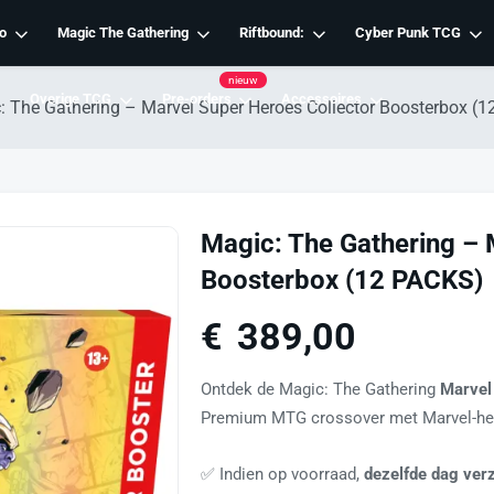
o
Magic The Gathering
Riftbound:
Cyber Punk TCG
nieuw
Overige TCG
Pre-orders
Accessoires
: The Gathering – Marvel Super Heroes Collector Boosterbox (
Magic: The Gathering – 
Boosterbox (12 PACKS)
€
389,00
Ontdek de Magic: The Gathering
Marvel
Premium MTG crossover met Marvel-held
✅ Indien op voorraad,
dezelfde dag ver