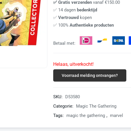
✅ Gratis verzenden
vanaf €150.00
✅ 14 dagen
bedenktijd
✅
Vertrouwd
kopen
✅ 100%
Authentieke producten
Betaal met:
Helaas, uitverkocht!
Voorraad melding ontvangen?
SKU:
D53580
Categorie:
Magic The Gathering
Tags:
magic the gathering
,
marvel