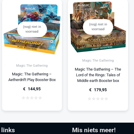
(nog) niet in
(nog) niet in
voorraad
voorraad
Magic The Gathering
Magic The Gathering
Magic The Gathering – The
Magic: The Gathering –
Lord of the Rings: Tales of
Aetherdrift Play Booster Box
Middle earth Booster box
€
144,95
€
179,95
 links
Mis niets meer!