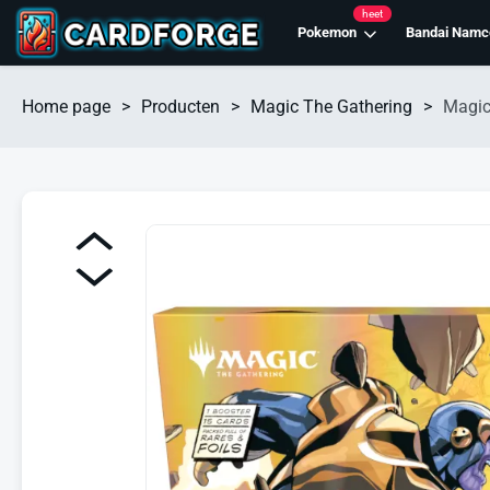
heet
Pokemon
Bandai Namc
Home page
>
Producten
>
Magic The Gathering
>
Magic