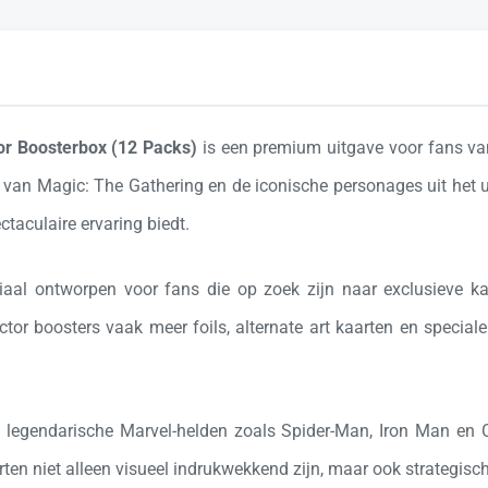
or Boosterbox (12 Packs)
is een premium uitgave voor fans van
y van
Magic: The Gathering
en de iconische personages uit het
taculaire ervaring biedt.
iaal ontworpen voor fans die op zoek zijn naar exclusieve k
ctor boosters vaak meer foils, alternate art kaarten en special
 legendarische Marvel-helden zoals
Spider-Man
,
Iron Man
en
en niet alleen visueel indrukwekkend zijn, maar ook strategisch