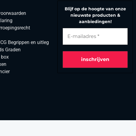
Blijf op de hoogte van onze
voorwaarden
nieuwste producten &
laring
aanbiedingen!
rroepingsrecht
G Begrippen en uitleg
ds Graden
r box
xen
ncier