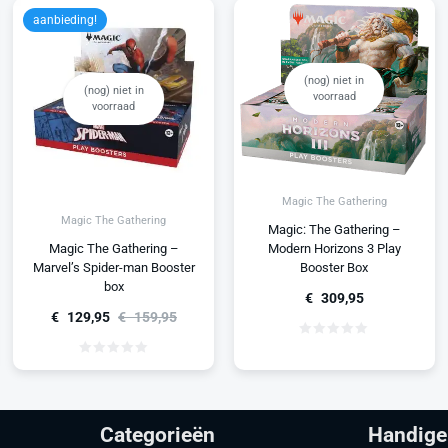
aanbieding!
(nog) niet in
(nog) niet in
voorraad
voorraad
Magic The Gathering
Magic The Gathering
Magic: The Gathering –
Magic The Gathering –
Modern Horizons 3 Play
Marvel’s Spider-man Booster
Booster Box
box
€
309,95
€
129,95
€
159,95
Categorieën
Handige