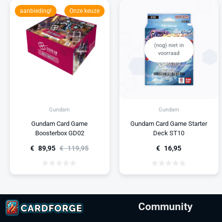
aanbieding!
Onze keuze
(nog) niet in
voorraad
Gundam
Gundam
Gundam Card Game
Gundam Card Game Starter
Boosterbox GD02
Deck ST10
€
89,95
€
119,95
€
16,95
Community