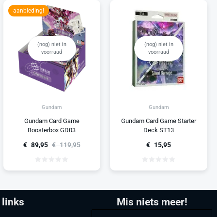
aanbieding!
(nog) niet in
(nog) niet in
voorraad
voorraad
Gundam
Gundam
Gundam Card Game
Gundam Card Game Starter
Boosterbox GD03
Deck ST13
€
89,95
€
119,95
€
15,95
 links
Mis niets meer!