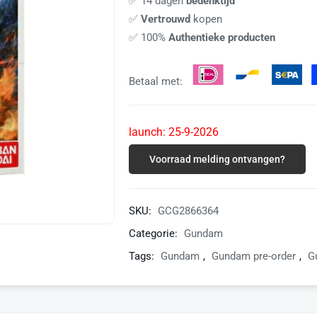
✅ 14 dagen
bedenktijd
✅
Vertrouwd
kopen
✅ 100%
Authentieke producten
Betaal met:
launch: 25-9-2026
Voorraad melding ontvangen?
SKU:
GCG2866364
Categorie:
Gundam
Tags:
Gundam
,
Gundam pre-order
,
G