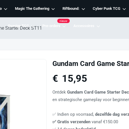
o
Magic The Gathering
Riftbound:
Cyber Punk TCG
nieuw
Overige TCG
Pre-orders
Accessoires
 Starter Deck ST11
Gundam Card Game Star
€
15,95
Ontdek
Gundam Card Game Starter Dec
en strategische gameplay voor beginne
✅ Indien op voorraad,
dezelfde dag ver
✅ Gratis verzenden
vanaf €150.00