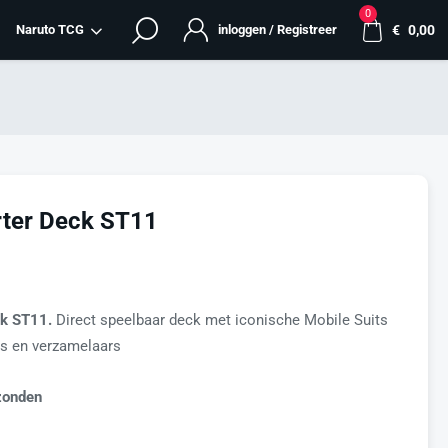
0
Naruto TCG
inloggen / Registreer
€
0,00
ter Deck ST11
k ST11.
Direct speelbaar deck met iconische Mobile Suits
rs en verzamelaars
zonden