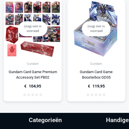
(nog) niet in
(nog) niet in
voorraad
voorraad
Gundam
Gundam
Gundam Card Game Premium
Gundam Card Game
Accessory Set PB02
Boosterbox GD05
€
104,95
€
119,95
Categorieën
Handige