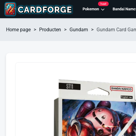
heet
Pokemon
Bandai Namc
Home page
>
Producten
>
Gundam
>
Gundam Card Game