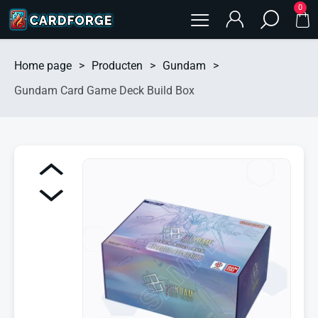
0
Home page
>
Producten
>
Gundam
>
Gundam Card Game Deck Build Box