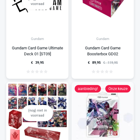
voorraad
Gundam
Gundam
Gundam Card Game Ultimate
Gundam Card Game
Deck 01 [ST09]
Boosterbox GD02
€
39,95
€
89,95
€
119,95
aanbieding!
Onze keuze
(nog) niet in
voorraad