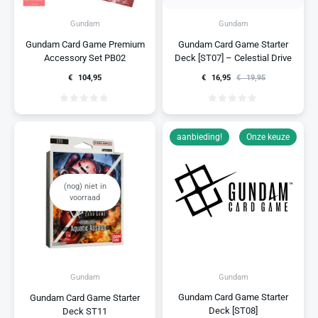
Gundam
Gundam
Gundam Card Game Premium
Gundam Card Game Starter
Accessory Set PB02
Deck [ST07] – Celestial Drive
€
104,95
€
16,95
€
19,95
aanbieding!
Onze keuze
(nog) niet in
voorraad
Gundam
Gundam
Gundam Card Game Starter
Gundam Card Game Starter
Deck [ST08]
Deck ST11