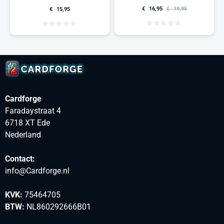
€
16,95
€
19,95
€
15,95
Cardforge
Faradaystraat 4
6718 XT Ede
Nederland
Contact:
info@Cardforge.nl
KVK:
75464705
BTW:
NL860292666B01