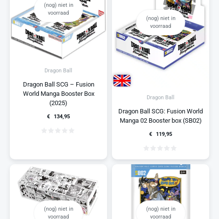
(nog) niet in
voorraad
(nog) niet in
voorraad
Dragon Ball
Dragon Ball SCG – Fusion
World Manga Booster Box
Dragon Ball
(2025)
Dragon Ball SCG: Fusion World
€
134,95
Manga 02 Booster box (SB02)
€
119,95
(nog) niet in
(nog) niet in
voorraad
voorraad