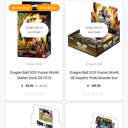
aanbieding!
Onze keuze
(nog) niet in
(nog) niet in
voorraad
voorraad
Dragon Ball
Dragon Ball
Dragon Ball SCG Fusion World
Dragon Ball SCG Fusion World
Starter Deck EX FS12
08 Saiyan’s Pride Booster box
€
24,95
€
29,95
€
109,95