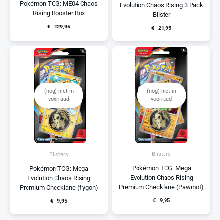
Pokémon TCG: ME04 Chaos
Evolution Chaos Rising 3 Pack
Rising Booster Box
Blister
€
229,95
€
21,95
(nog) niet in
(nog) niet in
voorraad
voorraad
Blisters
Blisters
Pokémon TCG: Mega
Pokémon TCG: Mega
Evolution Chaos Rising
Evolution Chaos Rising
Premium Checklane (Pawmot)
Premium Checklane (flygon)
€
9,95
€
9,95