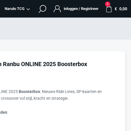
0
Naruto TCG
inloggen / Registreer
€
0,00
en Ranbu ONLINE 2025 Boosterbox
INE 2025
Boosterbox
: Nieuwe Ride Lines, SP-kaarten en
rossover vol stijl, kracht en strategie.
nden