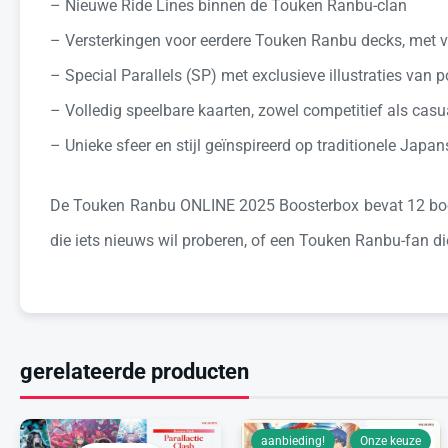
– Nieuwe Ride Lines binnen de Touken Ranbu-clan
– Versterkingen voor eerdere Touken Ranbu decks, met ve
– Special Parallels (SP) met exclusieve illustraties van
– Volledig speelbare kaarten, zowel competitief als casu
– Unieke sfeer en stijl geïnspireerd op traditionele Japan
De Touken Ranbu ONLINE 2025 Boosterbox bevat 12 booste
die iets nieuws wil proberen, of een Touken Ranbu-fan di
gerelateerde producten
aanbieding!
Onze keuze