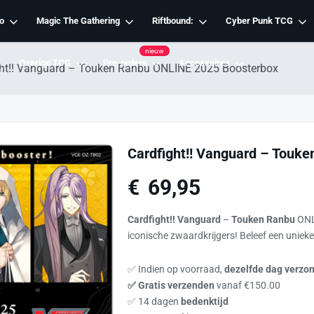
o
Magic The Gathering
Riftbound:
Cyber Punk TCG
nieuw
Overige TCG
Pre-orders
Accessoires
ght!! Vanguard – Touken Ranbu ONLINE 2025 Boosterbox
Cardfight!! Vanguard – Touk
€
69,95
Cardfight!! Vanguard
–
Touken Ranbu
ONL
iconische zwaardkrijgers! Beleef een unieke c
✅ Indien op voorraad,
dezelfde dag verzo
✅ Gratis verzenden
vanaf €150.00
✅ 14 dagen
bedenktijd