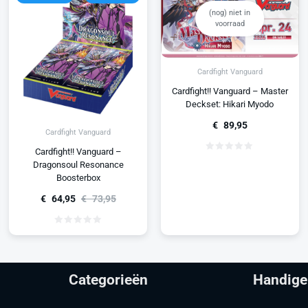
(nog) niet in
voorraad
Cardfight Vanguard
Cardfight!! Vanguard – Master
Deckset: Hikari Myodo
€
89,95
Cardfight Vanguard
Cardfight!! Vanguard –
Dragonsoul Resonance
Boosterbox
€
64,95
€
73,95
Categorieën
Handige