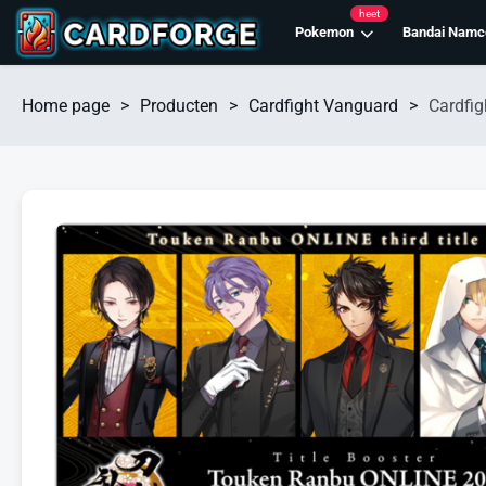
heet
Pokemon
Bandai Namc
Home page
>
Producten
>
Cardfight Vanguard
>
Cardfi