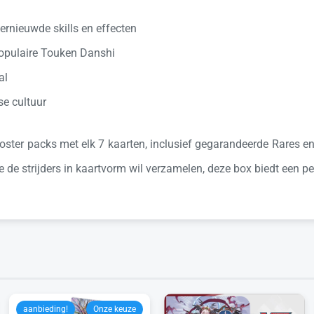
rnieuwde skills en effecten
 populaire Touken Danshi
al
se cultuur
r packs met elk 7 kaarten, inclusief gegarandeerde Rares en k
e de strijders in kaartvorm wil verzamelen, deze box biedt een p
aanbieding!
Onze keuze