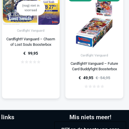
(nog) niet in
voorraad
Cardfight Vanguard
Cardfight!! Vanguard – Chasm
of Lost Souls Boosterbox
€
99,95
Cardfight Vanguard
Cardfight!! Vanguard – Future
Card Buddyfight Boosterbox
€
49,95
€
54,95
 links
Mis niets meer!