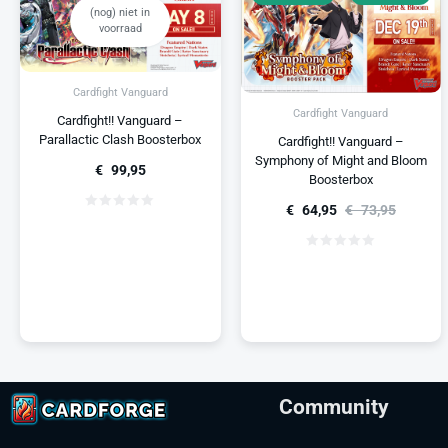
(nog) niet in
voorraad
Cardfight Vanguard
Cardfight Vanguard
Cardfight!! Vanguard –
Parallactic Clash Boosterbox
Cardfight!! Vanguard –
Symphony of Might and Bloom
€
99,95
Boosterbox
€
64,95
€
73,95
Community