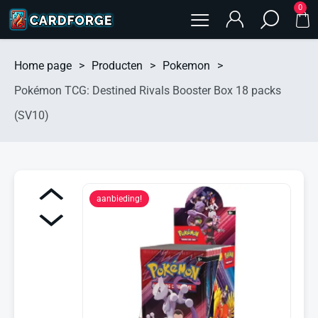
0
Home page
>
Producten
>
Pokemon
>
Pokémon TCG: Destined Rivals Booster Box 18 packs
(SV10)
aanbieding!