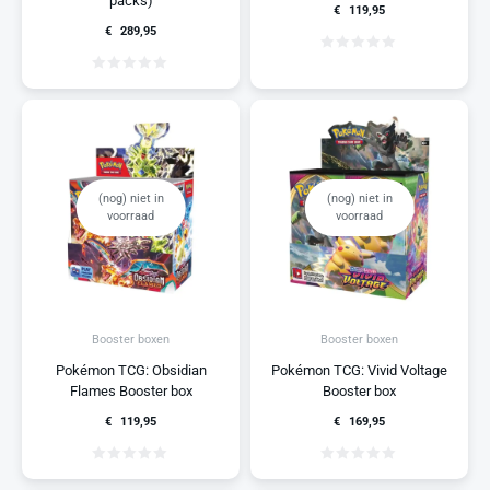
packs)
€
119,95
€
289,95
(nog) niet in
(nog) niet in
voorraad
voorraad
Booster boxen
Booster boxen
Pokémon TCG: Obsidian
Pokémon TCG: Vivid Voltage
Flames Booster box
Booster box
€
119,95
€
169,95