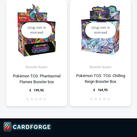
(nog) niet in
(nog) niet in
voorraad
voorraad
Booster boxen
Booster boxen
Pokémon TCG: TCG: Chilling
Pokémon TCG: Phantasmal
Reign Booster Box
Flames Booster box
€
164,95
€
199,95