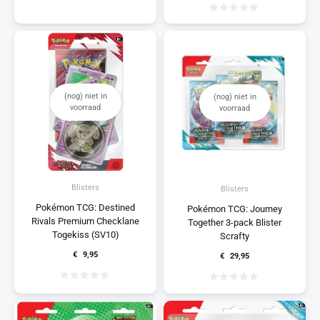
(nog) niet in
(nog) niet in
voorraad
voorraad
Blisters
Blisters
Pokémon TCG: Destined
Pokémon TCG: Journey
Rivals Premium Checklane
Together 3-pack Blister
Togekiss (SV10)
Scrafty
€
9,95
€
29,95