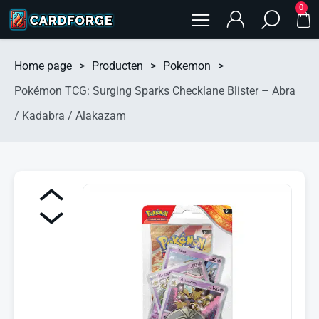
0
Home page
>
Producten
>
Pokemon
>
Pokémon TCG: Surging Sparks Checklane Blister – Abra
/ Kadabra / Alakazam