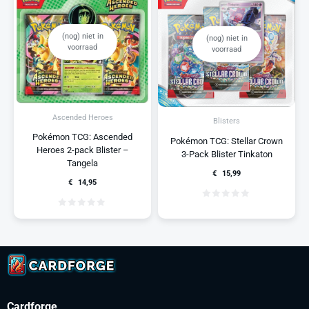
(nog) niet in
(nog) niet in
voorraad
voorraad
Ascended Heroes
Blisters
Pokémon TCG: Ascended
Pokémon TCG: Stellar Crown
Heroes 2-pack Blister –
3-Pack Blister Tinkaton
Tangela
€
15,99
€
14,95
Cardforge