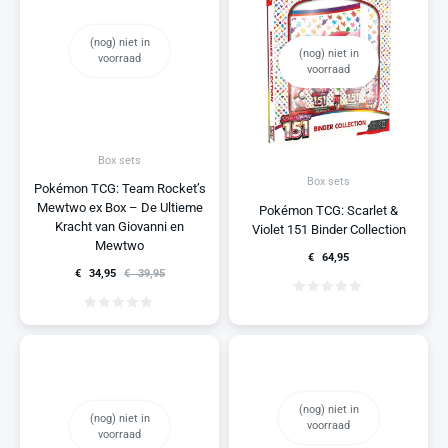
(nog) niet in
(nog) niet in
voorraad
voorraad
Box sets
Box sets
Pokémon TCG: Team Rocket’s
Mewtwo ex Box – De Ultieme
Pokémon TCG: Scarlet &
Kracht van Giovanni en
Violet 151 Binder Collection
Mewtwo
€
64,95
€
34,95
€
39,95
(nog) niet in
(nog) niet in
voorraad
voorraad