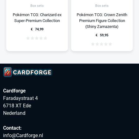
Box sets
Box sets
Pokémon TCG: Charizard ex
Pokémon TCG: Crown Zenith
Super-Premium Collection
Premium Figure Collection
(Shiny Zamazenta)
€
74,99
€
59,95
Cardforge
Faradaystraat 4
6718 XT Ede
Nederland
Contact:
info@Cardforge.nl