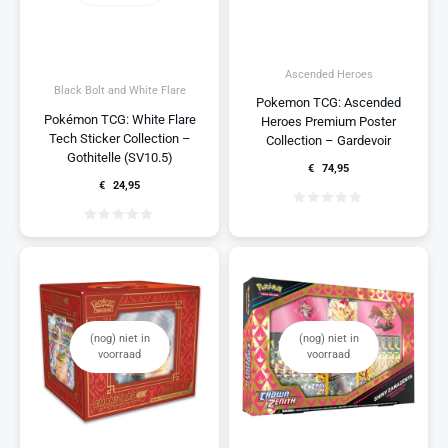
Ascended Heroes
Black Bolt and White Flare
Pokemon TCG: Ascended
Pokémon TCG: White Flare
Heroes Premium Poster
Tech Sticker Collection –
Collection – Gardevoir
Gothitelle (SV10.5)
€
74,95
€
24,95
(nog) niet in
(nog) niet in
voorraad
voorraad