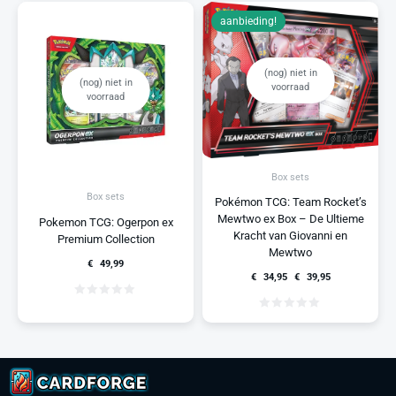
aanbieding!
(nog) niet in
(nog) niet in
voorraad
voorraad
Box sets
Box sets
Pokémon TCG: Team Rocket’s
Mewtwo ex Box – De Ultieme
Pokemon TCG: Ogerpon ex
Kracht van Giovanni en
Premium Collection
Mewtwo
€
49,99
€
34,95
€
39,95