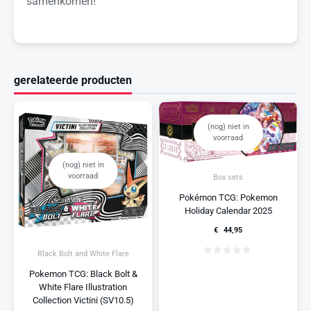
samenkomen!
gerelateerde producten
(nog) niet in
voorraad
(nog) niet in
voorraad
Box sets
Pokémon TCG: Pokemon
Holiday Calendar 2025
€
44,95
Black Bolt and White Flare
Pokemon TCG: Black Bolt &
White Flare Illustration
Collection Victini (SV10.5)