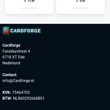
€
17,99
€
9,95
Cardforge
Faradaystraat 4
6718 XT Ede
Nederland
Contact:
info@Cardforge.nl
KVK:
75464705
BTW:
NL860292666B01