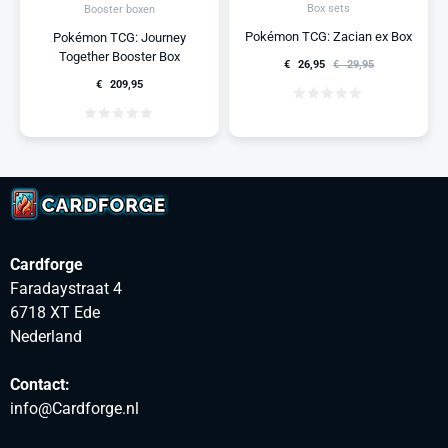
Box sets
Booster boxen
Pokémon TCG: Zacian ex Box
Pokémon TCG: Journey
Together Booster Box
€
26,95
€
29,95
€
209,95
Cardforge
Faradaystraat 4
6718 XT Ede
Nederland
Contact:
info@Cardforge.nl