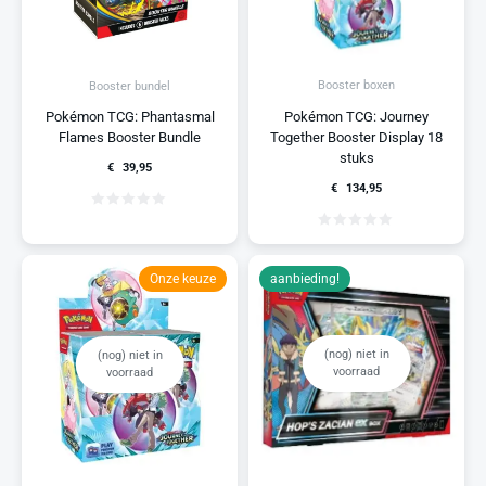
Booster boxen
Booster bundel
Pokémon TCG: Journey
Pokémon TCG: Phantasmal
Together Booster Display 18
Flames Booster Bundle
stuks
€
39,95
€
134,95
Onze keuze
aanbieding!
(nog) niet in
(nog) niet in
voorraad
voorraad